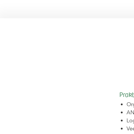
Prakt
Or
AN
Lo
Ve