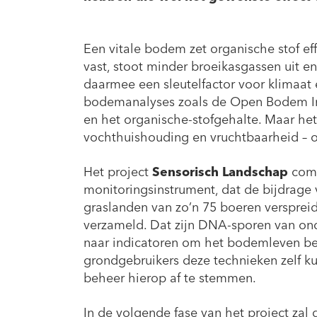
Een vitale bodem zet organische stof ef
vast, stoot minder broeikasgassen uit e
daarmee een sleutelfactor voor klimaat
bodemanalyses zoals de Open Bodem Ind
en het organische-stofgehalte. Maar he
vochthuishouding en vruchtbaarheid – o
Het project
Sensorisch Landschap
comb
monitoringsinstrument, dat de bijdrage 
graslanden van zo’n 75 boeren verspreid
verzameld. Dat zijn DNA-sporen van on
naar indicatoren om het bodemleven bet
grondgebruikers deze technieken zelf k
beheer hierop af te stemmen.
In de volgende fase van het project zal