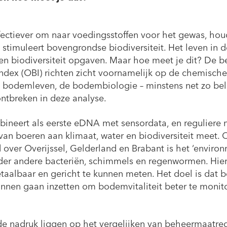
fectiever om naar voedingsstoffen voor het gewas, hou
n stimuleert bovengrondse biodiversiteit. Het leven in 
 en biodiversiteit opgaven. Maar hoe meet je dit? De 
ex (OBI) richten zicht voornamelijk op de chemische
t bodemleven, de bodembiologie – minstens net zo bel
ntbreken in deze analyse.
ineert als eerste eDNA met sensordata, en reguliere me
van boeren aan klimaat, water en biodiversiteit meet.
 over Overijssel, Gelderland en Brabant is het ‘envir
der andere bacteriën, schimmels en regenwormen. Hie
aalbaar en gericht te kunnen meten. Het doel is dat 
unnen gaan inzetten om bodemvitaliteit beter te monit
 de nadruk liggen op het vergelijken van beheermaatre