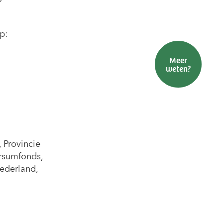
p:
Meer
Brochure(s)
Pacht &
weten?
Steunen
aanvragen
grond
 Provincie
tersumfonds,
ederland,