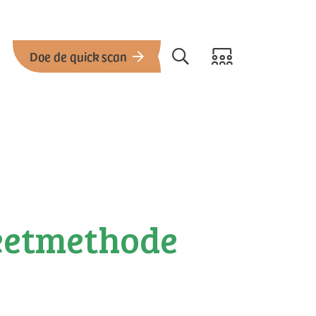
Doe de quick scan
eetmethode