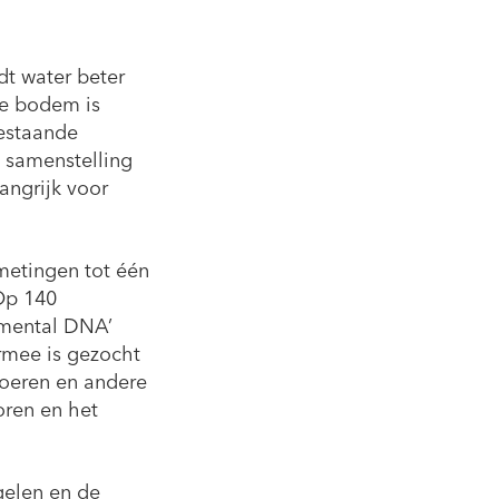
dt water beter
de bodem is
bestaande
 samenstelling
angrijk voor
tingen tot één
 Op 140
onmental DNA’
rmee is gezocht
boeren en andere
oren en het
gelen en de