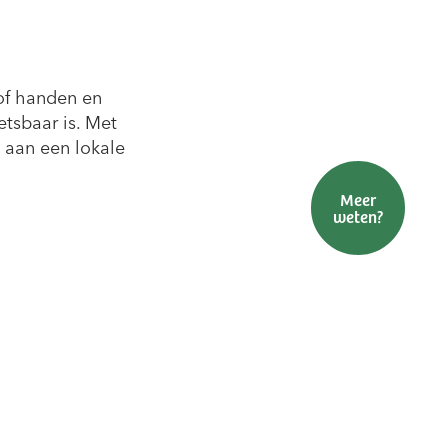
oof handen en
etsbaar is. Met
 aan een lokale
Meer
Brochure(s)
Pacht &
weten?
Steunen
aanvragen
grond