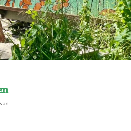
en
 van