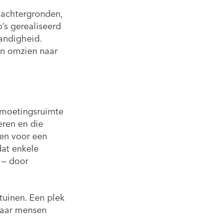
 achtergronden,
o’s gerealiseerd
andigheid.
n omzien naar
ntmoetingsruimte
ren en die
en voor een
dat enkele
 — door
uinen. Een plek
waar mensen