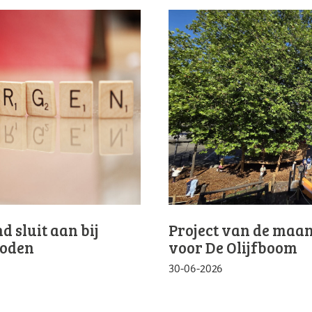
 sluit aan bij
Project van de maan
Noden
voor De Olijfboom
30-06-2026