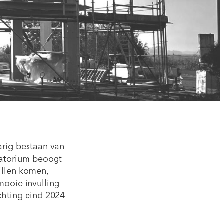
arig bestaan van
vatorium beoogt
illen komen,
mooie invulling
chting eind 2024