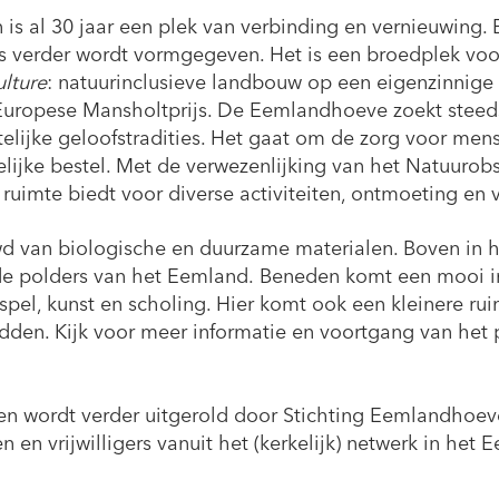
s al 30 jaar een plek van verbinding en vernieuwing.
s verder wordt vormgegeven. Het is een broedplek voo
ulture
: natuurinclusieve landbouw op een eigenzinnige 
uropese Mansholtprijs. De Eemlandhoeve zoekt steed
telijke geloofstradities. Het gaat om de zorg voor mens
lijke bestel. Met de verwezenlijking van het Natuurob
ruimte biedt voor diverse activiteiten, ontmoeting en ve
 van biologische en duurzame materialen. Boven in 
 de polders van het Eemland. Beneden komt een mooi i
spel, kunst en scholing. Hier komt ook een kleinere rui
idden. Kijk voor meer informatie en voortgang van het 
 en wordt verder uitgerold door Stichting Eemlandhoev
 en vrijwilligers vanuit het (kerkelijk) netwerk in het 