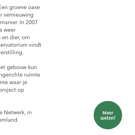
 Een groene oase
r vernieuwing
manier. In 2007
s weer
 en dier, om
servatorium vindt
rstilling.
het gebouw kun
ngerichte ruimte
mte waar je
project op
Meer
e Netwerk, in
Brochure(s)
Pacht &
weten?
Steunen
Eemland.
aanvragen
grond