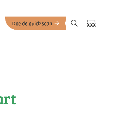
Doe de quick scan
art