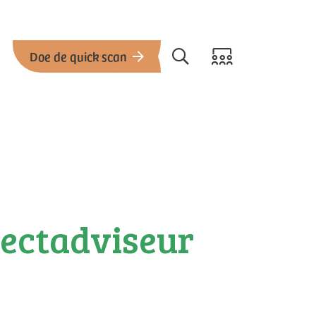
Doe de quick scan
jectadviseur