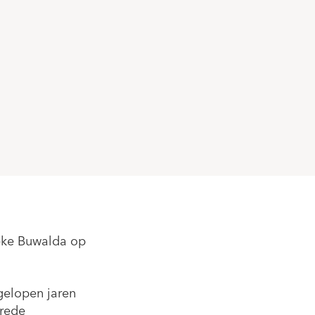
ieke Buwalda op
fgelopen jaren
brede