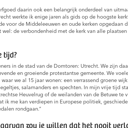
 erfgoed daarin ook een belangrijk onderdeel van uitmaa
trecht werkte ik enige jaren als gids op de hoogste ker
fde voor de Middeleeuwen en oude kerken opgedaan die
t wel: de verbondenheid met de kerk van alle plaatsen r
 tijd?
eners in de stad van de Domtoren: Utrecht. We zijn da
levende en groeiende protestantse gemeente. We voel
 waar we al 15 jaar wonen: een verrassend groene wijk
eltjes, salamanders en spechten. In mijn vrije tijd st
Utrechtse Heuvelrug of de weilanden van de Betuwe te 
at ik me kan verdiepen in Europese politiek, geschiede
edalen rondgaan.”
waarvan zou je willen dat het nooit verl