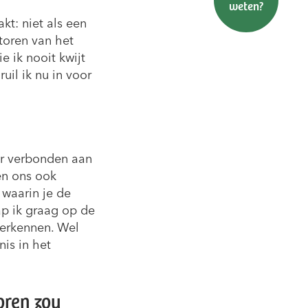
Brochure(s)
Pacht &
weten?
Steunen
aanvragen
grond
kt: niet als een
ktoren van het
 ik nooit kwijt
uil ik nu in voor
ar verbonden aan
en ons ook
 waarin je de
ap ik graag op de
verkennen. Wel
nis in het
oren zou