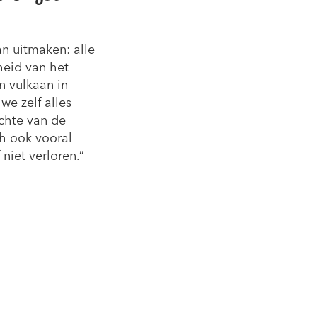
an uitmaken: alle
heid van het
n vulkaan in
we zelf alles
chte van de
ch ook vooral
niet verloren.”