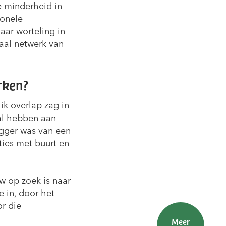
e minderheid in
ionele
aar worteling in
aal netwerk van
rken?
ik overlap zag in
al hebben aan
rigger was van een
ties met buurt en
w op zoek is naar
e in, door het
or die
Meer